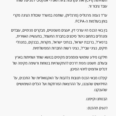
עובד ציבור זר.
עו"ד נעמה מרגוליס (מרגלית), שותפה במשרד שיבולת הציגה מקרי
בוחן בעולמות ה-FCPA.
בין באי הכנס היו עורכי דין, יועצים משפטיים, מבקרים פנימיים, עובדים
ומנהלים בתחום ניהול סיכונים בחברת החשמל, בתעשייה האווירית,
ברפא"ל, ברכבת ישראל, בנתיבי ישראל, מקורות, בבנקים, במנהלי
תיקים, נציגי שבי"ל, נציגי רשות החברות הממשלתיות.
חילקנו מידע שימושי ומסמכים מקיפים בנושא שוחד ושחיתות בארץ
ובעולם. חשפנו מפת דרכים להתקשרויות בטוחות ורשימה מקיפה של
דגלים אדומים לזיהוי הסיכון.
קיבלנו מבאי הכנס תגובות נלהבות על האקטואליות של התכנים, על
החידושים שהצגנו, על ההרצאות המרתקות ועל הכלים השימושיים
שהענקנו.
הבטחנו וקיימנו.
רגעים מהכנס
:
יו"ר שבי"ל, השופטת בדימוס ד"ר דפנה אבניאלי שנשאה דברים בכנס