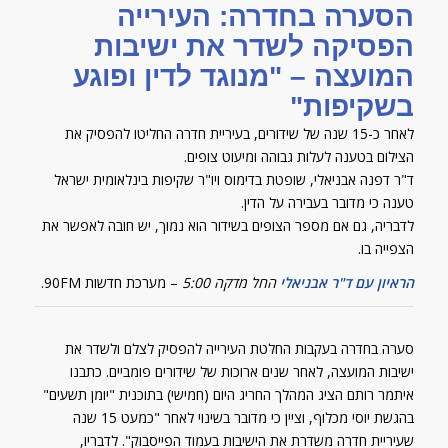
הסערה בחדרה: העירייה
הפסיקה לשדר את ישיבות
המועצה – "מנוגד לדין ופוגע
בשקיפות"
לאחר כ-15 שנה של שידורים, בעיריית חדרה החליטו להפסיק את
הצילום בטענה לעלות גבוהה ומיעוט צופים.
ד"ר דפנה אבניאלי, שופטת בדימוס ויו"ר שקיפות בינלאומית ישראל
טענה כי מדובר בעבירה על הדין.
לדבריה, גם אם מספר הצופים בשידור הוא נמוך, יש חובה לאפשר את
הצפייה בו.
הראיון עם ד"ר אבניאלי
החל מדקה 5:00
– מערכת חדשות 90FM.
סערה בחדרה בעקבות החלטת העירייה להפסיק לצלם ולשדר את
ישיבות המועצה, לאחר שנים ארוכות של שידורים פומביים. כתבנו
איתמר רותם הציג המהלך החריג היום (חמישי) בתוכנית "יומן תשעים"
בהגשת יוסי מכלוף, וציין כי מדובר בשינוי לאחר "כמעט 15 שנה
שעיריית חדרה משדרת את הישיבות בעמוד הפייסבוק". לדבריו,