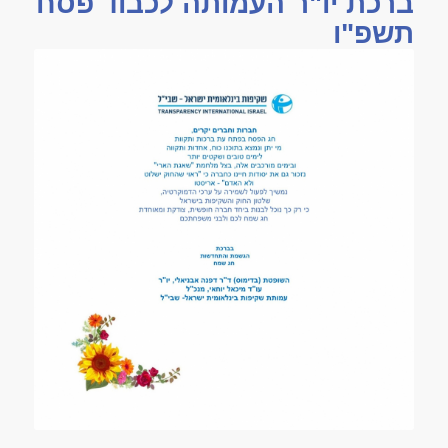
תשפ"ו