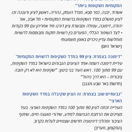
המקומיות השקופות ביותר
"
אשדוד, יבנה, כפר סבא, מגדל העמק, נהריה, ראשון לציון ורעננה זכו
לציון מושלם במדד השקיפות ברשויות המקומיות • תל אביב, אור
יהודה, דימונה, עפולה ומבשרת ציון דורגו מיד אחריהן עם 99 נקודות
• לצד השיפור הכללי, הפערים בין רשויות חזקות ומבוססות לרשויות
מוחלשות עדיין ניכרים באופן משמעותי
(ישראל היום)
"
דימונה בצמרת: ציון 99 במדד השקיפות לרשויות המקומיות
"
עיריית דימונה רשמה אחד הציונים הגבוהים בישראל במדד השקיפות,
עם 99 מתוך 100. ראש העיר בני ביטון: ״שקיפות היא לא רק חובה
ציבורית – היא דרך ניהול״
(חדשות באר שבע והנגב)
"
גבעתיים שוב בצמרת: זה הציון שקיבלה במדד השקיפות
הארצי
"
העירייה זכתה לציון 90 מתוך 100 במדד השקיפות הארצי. בעיר
מציינים את הרחבת הנגישות למידע, שידורי מועצה חיים, שיתוף
הציבור ומהלכי דיגיטציה חדשים שצפויים לעלות בקרוב
(המקומון, מעריב)