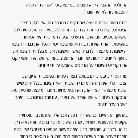
ההחלטה התקבלה ללא הצבעה במועצה, וכי "אם זה היה עולה
להצבעה, זה לא היה עובר".
רותם תיאר ישיבת מועצה שהתקיימה במרחב מוגן על רקע המצב
הביטחוני, וציין כי הייתה קצרה במיוחד וכללה בעיקר הרמת כוסית לחג
ונושאים טכניים. עם זאת, הדגיש כי הבעיה המרכזית היא הפגיעה
בשקיפות: "אחת הזירות הבודדות שהציבור יכול להכיר את נבחרי הציבור
זה ישיבות המועצה". לדבריו, כאשר הישיבות אינן מצולמות, הציבור אינו
נחשף לדיונים וליוזמות של חברי המועצה, בעוד שראש העיר עשוי לקבל
את הקרדיט הציבורי על מהלכים שהוצעו על ידי אחרים.
עוד הוסיף כתבנו כי גם בפועל נוצרה פגיעה בפומביות הדיון, שכן
הציבור כלל אינו מודע למועדי הישיבות: "איך הציבור בכלל יודע שיש
ישיבת מועצה?". לצד זאת, הוא הביא עדויות מחברי מועצה שלפיהן מאז
הפסקת הצילום "יש שם אווירה של בזאר", עם יותר מריבות, בין היתר
בשל היעדר תיעוד.
בהמשך התראיינה בנושא ד"ר דפנה אבניאלי, שופטת בדימוס ויו"ר
שקיפות בינלאומית ישראל, שהדגישה כי מדובר בחובה חוקית ולא רק
בנוהג. לדבריה, פומביות הדיון היא למעשה הבסיס המינימלי של יכולת
האזרח לעקוב אחר פעילות הרשות המקומית. היא הוסיפה כי החוק