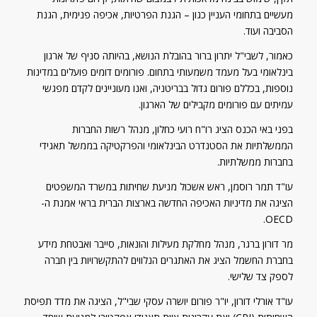
מעשיים בתחומי העניין כגון – הגנת הפרטיות, אכיפה פנימית, הגנת
הסביבה ועוד.
כאמור, לשבי"ל יתרון ברור בהובלת הנושא, בהיותה סניף של ארגון
בינלאומי בעל מעמד משמעותי בתחום. פורומים דומים פועלים במדינות
נוספות, בכללם פורום גדול בבריטניה, ואנו מעוניינים לקדם מפגשי
עמיתים עם פורומים מקבילים של הארגון.
בפני באי הכנס הציג רו"ח רועי כחלון, מנהל רשות החברות
הממשלתיות את הסטנדרט הבינלאומי והפרקטיקה בממשל תאגידי
בחברות ממשלתיות.
עו"ד תמר רוסמן, ראש אשכול מניעת שחיתות במשרד המשפטים
הציגה את מדיניות האכיפה החדשה בארצות הברית בראי אמנת ה-
OECD.
מר דורון ברגר, מנהל מחלקת מעילות והונאות, סייבר ואבטחת מידע
בחברת החשמל הציג את האתגרים הנלווים להתקשרויות בין חברה
לספק צד שלישי.
עו"ד אורלי דורון, יו"ר פורום יושרה עסקי שבי"ל, הציגה את מדד תפיסת
השחיתות (CPI) ואת עקרונות ציות תאגידי אפקטיבי למניעת שוחד