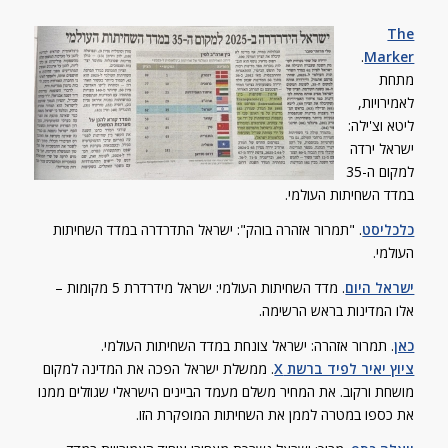
The
.
Marker
מתחת
לאמירויות,
ליטא וצ'ילה:
ישראל ירדה
למקום ה-35
במדד השחיתות העולמי.
כלכליסט
. "תמרור אזהרה בוהק": ישראל התדרדרה במדד השחיתות
העולמי.
ישראל היום
. מדד השחיתות העולמי: ישראל מידרדרת 5 מקומות –
אלו המדינות בראש הרשימה.
כאן
. תמרור אזהרה: ישראל צונחת במדד השחיתות העולמי.
ציוץ יאיר לפיד ברשת X
. ממשלת ישראל הפכה את המדינה למקום
מושחת ורקוב. את המחיר משלם מעמד הביינים הישראלי שגוזלים ממנו
את כספו במטרה לממן את השחיתות המופקרת הזו.
וואלה כסף
. מביך: ישראל נשרכת מאחורי איחוד האמירויות במדד