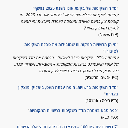
"
מדד השקיפות של בקעת אונו לשנת 2025 נחשף
"
עמותת "שקיפות בינלאומית ישראל" פרסמה את מדד 2025. מי
קוטפת ציון כמעט מושלם ומטפסת לצמרת הארצית ומי הגיעה
למקום האחרון באזור?
(אונו News)
"
מי הן הרשויות המקומיות שמובילות את טבלת השקיפות
לציבור?
"
עמותת שבי"ל – שקיפות בינ"ל לישראל – פרסמה את מדד השקיפות
של אתרי האינטרנט ברשויות המקומיות ● המובילות: אשדוד, יבנה,
כפר סבא, מגדל העמק, נהריה, ראשון לציון ורעננה
(PC אנשים ומחשבים)
"
מדד השקיפות ברשויות: חיפה עלתה מעט, ביאליק ומוצקין
בצמרת
"
(רדיו חיפה 1075fm)
"
כפר סבא בצמרת מדד השקיפות ברשויות המקומיות
"
(כפר סבא)
"
7 רשויות עם ציון 100 – ועראבה בירידה חדה: אלו הרשויות