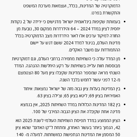
הדמוקרטיה של המדינות, בכלל, ועצמאות מערכת המשפט
והתקשורת בפרט.
בעמותת שקיפות בינלאומית ישראל מדגישים כי ירידה של 2 נקודות
יחסית לציון במדד 2024 – 64 והידרדרות ממקום 30, נובעת מן
החזרה למיקוד ערכים אלו לאור הידרדרות מצב הדמוקרטיה בכלל
מדינות העולם, בניגוד למדד 2024 ששם דגש על יישום
ההתמודדות עם משבר האקלים.
מן המדד עולה כי השחיתות מחמירה ברחבי העולם, וגם דמוקרטיות
מבוססות חוות עלייה בשחיתות על רקע היחלשות ההנהגה. המדד
השנתי מראה שמספר המדינות שקיבלו ציון מעל 80 הצטמצם
מ-12 לפני עשור לחמש בלבד השנה.
בין המדינות בעלות ציון גבוה מזה של ישראל נמצאות: איחוד
האמירויות בציון 69; ליטא בציון 65; וצ'ילה בציון 63.
בין 182 המדינות הכלולות במדד השחיתות 2025, אין בנמצא
מדינה אחת שקיבלה את הציון הגבוה המירבי של 100.
הציון הממוצע במדד תפיסת השחיתות העולמי לשנת 2025 הוא
42, הנמוך ביותר בעשור האחרון, ומתחת ל"קו האדום" שהוא ציון
50 המסמן את המדינות הנתפשות כמושחתות. למעלה מ- 140