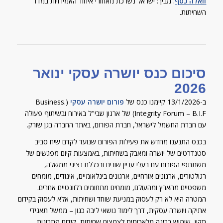
השחיתות.
סיכום כנס יושרה עסקי ינואר
2026
ב-13/1/2026 קיימנו כנס של
פורום יושרה עסקי
(.Business
Integrity Forum – B.I.F) של ארגון שבי"ל באירוח ובשיתוף פעולה
עם חברת החשמל לישראל, חברת הפורום, באתר החברה בגן שורק.
בכנס התנענו מחדש את פעילות הפורום שנועד לקדם שיח סביב
סטנדרטים של יושרה ומאבק בשחיתות, באמצעות קיום מפגשים של
משתתפי הפורום עם בעלי עניין שונים ובכללם נציגי ממשלה,
רגולטורים, ארגונים אזרחיים, ארגונים בינלאומיים, איגודים, מומחים
משפטיים מהארץ ומהעולם, מומחים מתחומים רלוונטיים אחרים.
המטרה היא לא רק לעסוק במניעת שוחד ושחיתות, אלא לעסוק בקידום
אתיקה ויושרה עסקית, דרך לימוד נושאי ליבה כגון – ממשל תאגידי
תקין, שימוש בבינה מלאכותית לצמצום שחיתות, קידום פתרונות