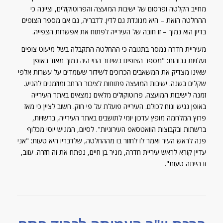
מחייב הקלטה ופרסום של ישיבות המועצה והפרוטוקולים, וציינה כי
ההחלטה הזאת – היא מנוגדת גם לדין. לדבריה, גם אם מספר הצופים
בדיון הוא נמוך – זו חובה של העירייה לפתוח את אפשרות הצפייה.
מעיריית חדרה נמסר בתגובה כי ההחלטה התקבלה בשל מיעוט צופים
ועלויות גבוהות: "מספר הצופים בשידור החי היה נמוך מאוד באופן
שאינו מצדיק את המשאבים הכרוכים לשידור שעומדים על עשרות אלפי
שקלים בשנה. ישיבות המועצה פתוחות לציבור הרחב ומוזמנים להגיע.
זמנה לישיבות המועצה. פרוטוקולים מלאים נמצאים באתר העירייה
באופן נגיש ונוח לכולם. העירייה פועלת על פי חוק. חשוב לציין כי מאז
פרוץ המלחמה מופץ עדכון יומי לתושבים באתר העירייה, ברשויות,
ברשתות ובקבוצות הוואטסאפ העירוניות". לסיום, המגיש יוסי מכלוף
פנה לראש העיר ואמר לו לחזור בו מההחלטה, שלדבריו היא טעות: "אני
עדיין קורא לראש עיריית חדרה, מניר בן חיים, נפתח את זה חזרה. עזוב,
זו הייתה טעות".
ברכת יו"ר העמותה לכבוד פסח