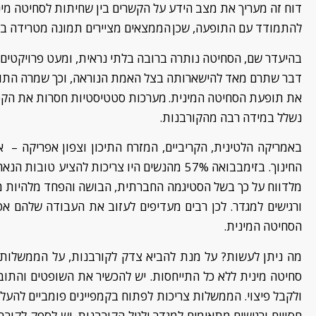
דוח זה מעריך את מצב הידע על הקשרים בין שחיתות לסחיטה מינ
להתמודד עם התופעה, שכן
הממצאים מציירים תמונה מטרידה
במ
בהיעדר שם, הסחיטה נותרה ברובה בלתי נראית, ומעט פרויקטים,
דבר
שתרם
מאד
להישארות
ה
בצל האמת הנוראה, וכך שמרה הת
את
תופעת
הסחיטה
המינית
.
מערכות סטטיסטיות חסרות את הקט
נשלל במידה רבה מהקורבנות.
באמריקה הלטינית, הקריביים, המזרח התיכון וצפון אפריקה
– א
החינוך. בזימבבואה 57% מהנשים היו צריכות להציע טובות
הנאה
מלדווח על כך בשל הסטיגמה החברתית, הבושה והפחד מלהיות מ
ורגישים למגדר. לכן רבים מעדיפים לעזוב את העבודה שלהם אפ
הסחיטה המינית.
מה ניתן לעשות? על מנת להביא צדק לקורבנות
,
על הממשלות ו
סחיטה מינית ללא כל התייחסות. יש להכשיר את השופטים והתובע
ולקבל פיצוי. הממשלות צריכות לפתוח
בקמפיינים
פומביים להעלא
חסויים ורגישים
מתאימים
למגדר
ולגיל הקורבנות
. יש לספק לקורב