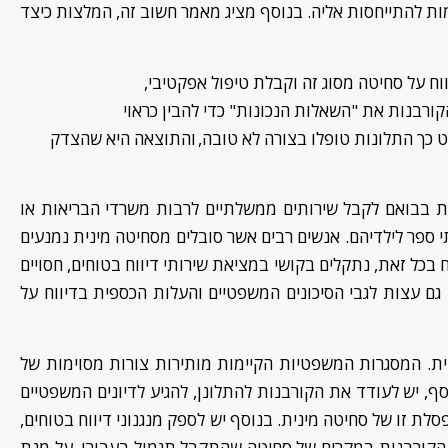
ות להתייחסות אליה. בנוסף מציג
מאמר חשוב זה,
המלצות כיצד
וח על סחיטה
מסוג זה
וקבלת טיפול אפקטיבי
,
הקורבנות את
"
השאלות
ה
נכונות
"
כדי להבין כראוי
ט
כך ה
תלונות טופלו בצורה לא ט
ובה
,
ו
התוצאה
היא
שהצדק
ית
בבואם לקבל
שירותים ממשלתיים
לרבות
משרדי הבריאות או
י ספר לילדיהם. אנשים רבים אשר סובלים מסחיטה מינית נמנעים
 בכל זאת, נתקלים בקושי
במציאת
שירותי דיווח בטוחים, חסויים
 גם עצות לגבי הסיכונים המשפטיים והעלות הכספית בדיווח על
. המסגרות המשפטיות הקיימות מותירות צורות מסוימות של
ף, יש לעודד את הקורבנות להתלונן, להגיע לדיונים המשפטיים
סלת
זו של סחיטה מינית. בנוסף יש לספק מנגנוני דיווח בטוחים,
ל הקורבנות במקרים של סחיטה
שהתקבל ת
גמול
בעבורו
, על מנת