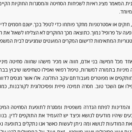
ית.
המאמר מציג ראיות לשכיחות הסחיטה והמסגרות החוקיות הקיימ
יוחד.
 חוקים או אסטרטגיות מחקר פותחו כדי לטפל בכך.
ישנם
חסמים לדיו
ופעה על
פרופיל נמוך
.
כתוצאה מכך החוקרים לא הצליחו לשאול את 
גוריות המתאימות לר
י
שום המקרים המ
ו
עטים ש
מגיעים
לבית המשפ
חד מכל חמישה
בני אדם,
חווה או מכיר מישהו שחווה סחיטה מינ
מיניות בתמורה למשרות, טיפול רפואי ואפילו כשחיפשו שיבוץ בבת
ותקפים או מפוטרים מעבודתם עקב התלונה. אלו אשר מנסים לדווח
ילו אם השכר טוב. חסרה תמיכה פיזית ופסיכולוגית
ל
קורבנות, כמו
המדינות לפתח הגדרה משפטית ומסגרת לתופעת הסחיטה המינית
ים שיהיו מודעים לנושא וכיצד יש להעמיד את התוקפים לדין. בנוס
ת המודעות לנושא ומה ניתן לעשות כאשר אנו נתקלים בתופעה
נפ
נות יעוץ פסיכולוגי ויעוץ משפטי. זאת ועוד, על הממשלות להגן ע