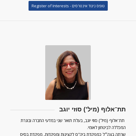
טופס ניגוד אינטרסים - Register of Interests
תת־אלוף (מיל’) סוזי יוגב
תת־אלוף (מיל') סוזי יוגב, בעלת תואר שני במדעי החברה ובוגרת
המכללה לביטחון לאומי.
שרתה בצה״ל כמפקדת ביה"ס לקצינות ומפקדות, מפקדת בסיס