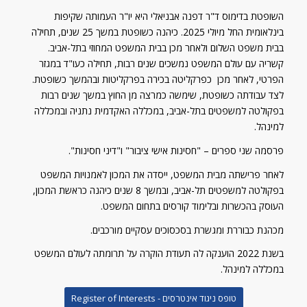
השופטת בדימוס ד"ר דפנה אבניאלי היא יו"ר העמותה שקיפות
בינלאומית החל מיולי 2025. כיהנה כשופטת במשך 25 שנים, תחילה
בבית משפט השלום ולאחר מכן בבית המשפט המחוזי בתל-אביב.
קשריה עם עולם המשפט נמשכים שנים רבות, תחילה כעו"ד במגזר
הפרטי, לאחר מכן כפרקליטה בכירה בפרקליטות ובהמשך כשופטת.
לצד עבודתה כשופטת, שימשה כמרצה מן החוץ במשך שנים רבות
בפקולטה למשפטים בתל-אביב, במכללה האקדמית נתניה ובמכללה
למינהל.
פרסמה שני ספרים – "חסינות אישי ציבור" ו"דיני חסינות".
לאחר פרישתה מבית המשפט, ייסדה את המכון לאמנויות המשפט
בפקולטה למשפטים תל-אביב, ובמשך 8 שנים כיהנה כראשת המכון,
העוסק בהכשרות ובלימוד קורסים בתחום המשפט.
מכהנת כבוררת ומגשרת בסכסוכים עסקיים מורכבים.
בשנת 2022 הוענקה לה תעודת הוקרה על תרומתה לעולם המשפט
במכללה למינהל.
טופס ניגוד אינטרסים - Register of Interests