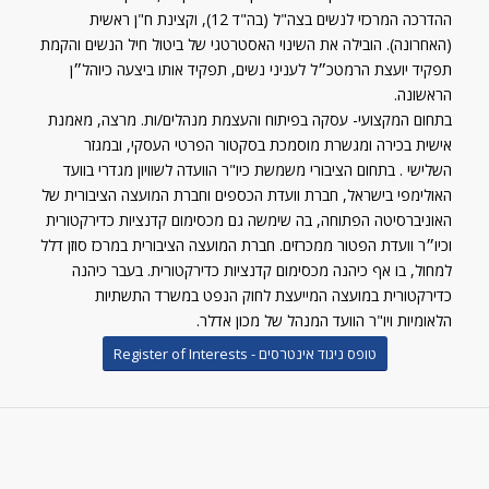
ההדרכה המרכזי לנשים בצה"ל (בה"ד 12), וקצינת ח"ן ראשית
(האחרונה). הובילה את השינוי האסטרטגי של ביטול חיל הנשים והקמת
תפקיד יועצת הרמטכ״ל לעניני נשים, תפקיד אותו ביצעה כיוהל״ן
הראשונה.
בתחום המקצועי- עסקה בפיתוח והעצמת מנהלים/ות. מרצה, מאמנת
אישית בכירה ומגשרת מוסמכת בסקטור הפרטי העסקי, ובמגזר
השלישי . בתחום הציבורי משמשת כיו"ר הוועדה לשוויון מגדרי בוועד
האולימפי בישראל, חברת וועדת הכספים וחברת המועצה הציבורית של
האוניברסיטה הפתוחה, בה שימשה גם מכסימום קדנציות כדירקטורית
וכיו״ר וועדת הפטור ממכרזים. חברת המועצה הציבורית במרכז סוזן דלל
למחול, בו אף כיהנה מכסימום קדנציות כדירקטורית. בעבר כיהנה
כדירקטורית במועצה המייעצת לחוק הנפט במשרד התשתיות
הלאומיות ויו"ר הוועד המנהל של מכון אדלר.
טופס ניגוד אינטרסים - Register of Interests