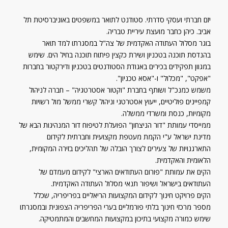
יזם חברתי ועסקי סדרתי. סטודנט לתואר במשפטים באוניברסיטת תל
אביב. כיהן כחבר מועצת עיריית טבריה.
בוגר מסלול העתודה האקדמית של צה"ל במסגרתו למד תואר
בהנדסת תוכנה בטכניון ושירת כקצין פיתוח תוכנה בחיל הים. שימש
במגוון תפקידים בכירים באגודת הסטודנטים בטכניון ודירקטור בחברות
"אפקט", "מכלול" ו-"אסא טכניון".
משמש כמנכ"ל ושותף בחברת "וקטור אסטרטגיה" – חברה לניהול
קמפיינים פוליטיים, ייעוץ אסטרטגי וניהול קשרי ממשל מול רשויות
מקומיות, כנסת ומשרדי ממשלה.
ממייסדי עמותת "דור הניצחון" הפועלת לטיפוח דור המנהיגות הבא של
מדינת ישראל ע"י הקמת מעטפת מקצועית וחברתית לקידום
התארגנויות של צעירים לצורך הובלה של תהליכים בזירה המקומית,
הלאומית והאקדמית.
הקים את עמותת "פורום העתודאים הארצי" לקידום מעמדם של
העתודאים בישראל ושיפור תנאי מסלול העתודה האקדמית.
הקים פרויקט חינוך לקידום המקצועות הריאליים בפריפריה, שכלל
מספר מרכזי חינוך בלתי פורמליים בערי הפריפריה הצפונית ובמסגרתו
שימש כמורה מקצועי בתיכון במקצועות המחשבים והמתמטיקה.