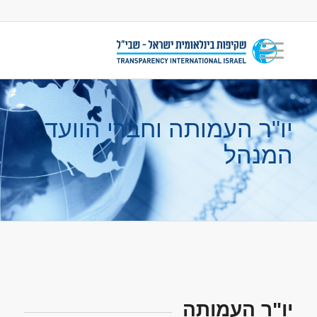
יו"ר העמותה וחברי הוועד
המנהל
יו"ר העמותה