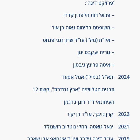
'פרויקט דינה':
– פרופ’ רות הלפרין קדרי
– השופטת בדימוס נאוה בן אור
– אל"מ (מיל') עו"ד שרון זגגי פנחס
– נורית יעקבס ינון
– איטה פרינץ גיבסון
2024 תא"ל (במיל') אמל אסעד
תכנית הטלוויזיה "ארץ נהדרת", קשת 12
העיתונאי ד"ר רונן ברגמן
2022 קרן נויבך, עו"ד דן יקיר
2021 יגאל גואטה, רחלי גוטליב רושגולד
2019 עו"ד דינה זילבר ועו"ד אינסאף אבו שארב