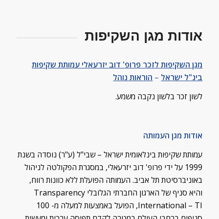
אודות מגן השקיפות
מגן השקיפות לזכר פרופ' דוב יזרעאלי עמותת שקיפות
בינ"ל ישראל
–
הוראות נוהל
לשון זכר בלשון נקבה משמע.
אודות מגן העמותה
עמותת שקיפות בינלאומית ישראל – שבי"ל (ע"ר) נוסדה בשנת
1999 על ידי פרופ' דוב יזרעאלי, במסגרת הפקולטה לניהול
באוניברסיטת תל אביב. העמותה הפועלת ללא כוונות רווח,
והיא סניף של הארגון החברתי הגלובלי Transparency
International – TI, הפועל באמצעות למעלה מ- 100
סניפים ברחבי העולם במטרה לקדם תפיסה ערכית ומעשית