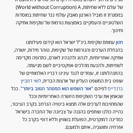
של עולם ללא שחיתות, World without Corruption) A)
במסגרת זו מוביל הארגון מאבק עולמי נגד שחיתות במוסדות
השלטוניים והעסקיים באמצעות נורמות של שקיפות אתיקה
וחינוך.
חזון
עמותת שקיפות בינ"ל ישראל הוא קידום פעילותנו
בהנחלת הערכים והנורמות של שקיפות, טוהר מידות, יושרה,
אתיקה ואחריותיות, לנהוג ולהנהיג לאורם, כתרופה מקדימה
לשחיתות, ולהנעת מהלכים אפקטיביים לשם מניעתה.
בהתנהלותנו זו, עומדים לנגד עינינו דבריו האלמותיים של
שופט בית המשפט העליון של ארצות הברית,
לואי דמביץ
ברנדייס
לפיהם
"אור השמש הוא המטהר הטוב ביותר".
ככל
שנאמץ את ערכי השקיפות היושרה האחריותיות וככל
שהמחויבות לערכים אלה תמצא ביטויה הנרחב בקרב הציבור,
נהייה כולנו שותפים בהגנה על צביונה של החברה בישראל
כמדינה דמוקרטית, הפועלת בשוויון וללא דופי בקרב כל
אזרחיה ותושביה, איתם ולמענם.