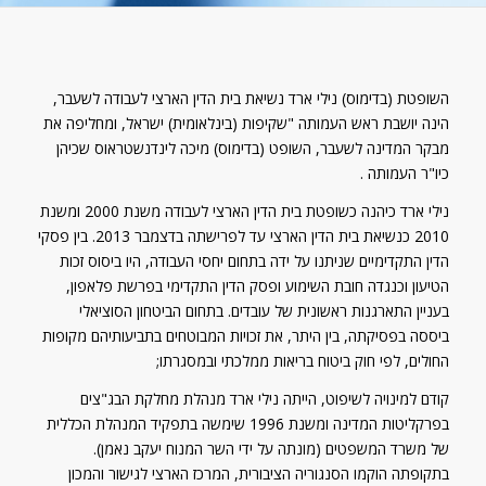
השופטת (בדימוס) נילי ארד נשיאת בית הדין הארצי לעבודה לשעבר,
הינה יושבת ראש העמותה "שקיפות (בינלאומית) ישראל, ומחליפה את
מבקר המדינה לשעבר, השופט (בדימוס) מיכה לינדנשטראוס שכיהן
כיו"ר העמותה .
נילי ארד כיהנה כשופטת בית הדין הארצי לעבודה משנת 2000 ומשנת
2010 כנשיאת בית הדין הארצי עד לפרישתה בדצמבר 2013. בין פסקי
הדין התקדימיים שניתנו על ידה בתחום יחסי העבודה, היו ביסוס זכות
הטיעון וכנגדה חובת השימוע ופסק הדין התקדימי בפרשת פלאפון,
בעניין התארגנות ראשונית של עובדים. בתחום הביטחון הסוציאלי
ביססה בפסיקתה, בין היתר, את זכויות המבוטחים בתביעותיהם מקופות
החולים, לפי חוק ביטוח בריאות ממלכתי ובמסגרתו;
קודם למינויה לשיפוט, הייתה נילי ארד מנהלת מחלקת הבג"צים
בפרקליטות המדינה ומשנת 1996 שימשה בתפקיד המנהלת הכללית
של משרד המשפטים (מונתה על ידי השר המנוח יעקב נאמן).
בתקופתה הוקמו הסנגוריה הציבורית, המרכז הארצי לגישור והמכון