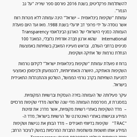
להשתלמות פרקליטים; בשנת 2016 פורסם ספר שיריה "על גב
הנמר".
עמותת "שקיפות בינלאומית – ישראל" הינה עמותה ללא מטרות רווח
אשר נוסדה על ידי פרופ' דב יזרעלי בשנת 1988. מאז ועד היום פועלת
העמותה כסניף הישראלי של הארגון הבינלאומי Transparency
International שהוא ארגון חברה אזרחית גלובלי, המאגד 100
סניפים ברחבי העולם, ובראש מעייניו המאבק בשחיתות באמצעות
הנחלת נורמות של אתיקה ושקיפות.
ברוח זו פועלת עמותת "שקיפות בינלאומית ישראל" לקידום נורמות
השקיפות והאתיקה, היושרה והאחריותיות, להטמעתן ולביסוסן כאמצעי
למניעת השחיתות בקרב גורמי הממשל, השלטון וההתנהלות התאגידית
בישראל.
עיקר פעילותה של העמותה בזירה העסקית וברשויות המקומיות.
במסגרת זו, מפרסמת העמותה מדי שנה שלושה מדדי שקיפות מרכזיים
– מדד השקיפות באתרי רשויות מקומיות, אשר מדרג את זמינות
המידע ונגישותו באתרי האינטרנט של הרשויות בישראל; מדד ה-
"TRAC" שקיפות בדיווחי תאגידים – מדד הבוחן את נגישות ושקיפות
המידע אותו חושפות ומשתפות החברות המרכזיות במשק לציבור הרחב;