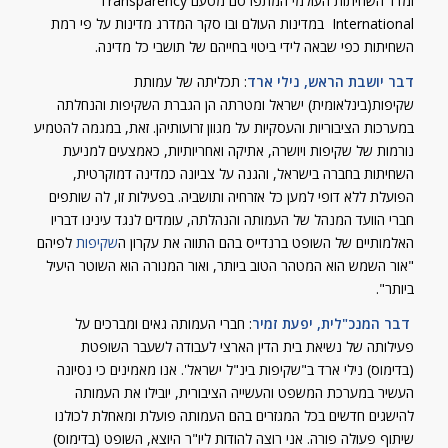
ומדד השחיתות העולמי המתפרסם מטעם Transparency
International במדינות העולם ובו סקר המדרג מדינות על פי רמת
השחיתות כפי שבאה לידי ביטוי בחייהם של תושבי כל מדינה.
דבר יושבת הראש, נילי ארד
: תכליתה של עמותת
שקיפות(בינלאומית) ישראל ומטרתה הן הגברת השקיפות והנחלתה
במערכות הציבוריות והעסקיות על מגוון זרועותיהן. זאת, במגמה להטמיע
נורמות של שקיפות ויושרה, אתיקה ואחריותיות, כאמצעים למניעת
השחיתות בחברה בישראל, והגנה על צביונה כמדינה דמוקרטית,
הפועלת ללא דופי למען כל אזרחיה ותושביה. בפעילות זו, לה שותפים
חברי הוועד המנהל של העמותה והנהלתה, עומדים לנגד עינינו דבריו
האלמותיים של השופט ברנדייס בהם התווה את עקרון ה
שקיפות
לפיהם
"אור השמש הוא המטהר הטוב ביותר, ואור המנורה הוא השוטר היעיל
ביותר".
​דבר המנכ"לית, יפעת זמיר
: חברי העמותה גאים ומברכים על
פעילותה של נשיאת בית הדין הארצי לעבודה לשעבר השופטת
(בדימוס) נילי ארד ב"שקיפות בינ"ל ישראל'. אנו מאמינים כי נסיונה
העשיר במערכת המשפט והעשייה הציבורית, יובילו את העמותה
להישגים חדשים בכל המגזרים בהם העמותה פועלת ומאחלת לכולנו
שיתוף פעולה פורה. אני רוצה להודות ליו"ר היוצא, השופט (בדימוס)