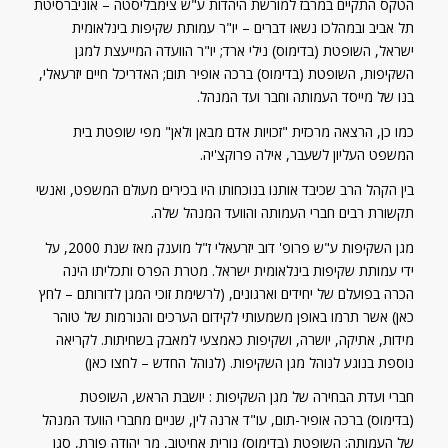
הטקס התקיים במרבז למורשת היהדות ע"ש צימבליסטה – אוניברסיטת
תל אביב ובמהלכו נשאו דברים – יו"ר עמותת שקיפות בינלאומית
ישראל, השופטת (בדימוס) נילי ארד; יו"ר הוועדה המייעצת למגן
השקיפות, השופטת (בדימוס) ברכה אופיר תום; האדריכל חיים יזרעאלי,
בנו של מייסד העמותה וחבר ועד המנהל.
כמו כן, הרצאה מרכזית "זכויות אדם מבאן ולאן" מפי שופטת בית
המשפט העליון לשעבר, אילה פרוקצ'יה.
בין הקהל הרב שכיבד אותנו בנוכחותו היו בכירים מעולם המשפט, ואנשי
תקשורת רבים חברי העמותה והוועד המנהל שלה.
מגן השקיפות ע"ש פרופ' דוב יזרעאלי ז"ל מוענק מאז שנת 2000, על
ידי עמותת שקיפות בינלאומית ישראל. מטרת הפרס ותכליתו הינה
הכרה בפועלם של יחידים וארגונים, (לרשימת זוכי המגן לדורותם – לחץ
כאן) אשר תרמו באופן משמעותי לקידום הערכים והנורמות של טוהר
מידות, אתיקה, יושרה, ושקיפות כאמצעי למאבק בשחיתות. לקריאה
נוספת בנוגע לנוהל מגן השקיפות. (לנוהל החדש – לחצו כאן)
חברי ועדת הבחירה של מגן השקיפות : יושבת הראש, השופטת
(בדימוס) ברכה אופיר-תום, עו"ד ארנה לין, שניים מחברי הוועד המנהל
של העמותה: השופטת (בדימוס) נורית אחיטוב, מר יהודה פורת, סגן