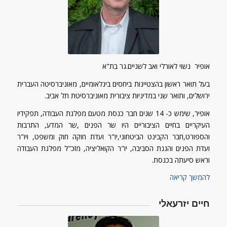
אופיר נשוי לאורלי ואב לשניים.גר בת"א
בעל תואר ראשון בהצטיינות ביחסים בינלאומיים, מאוניברסיטה העברית
ירושלים, ותואר שני במדיניות ציבורית מאוניברסיטת תל אביב.
אופיר, שימש כ- 14 שנים חבר כנסת מטעם מפלגת העבודה, תפקידיו
העיקריים בחיים הציבוריים היו שר הפנים ,שר המדע, התרבות
והספורט,חבר הקבינט הביטחוני,יו"ר ועדת חוקה חוק ומשפט, ויו"ר
ועדת הפנים והגנת הסביבה, יו"ר הקואליציה, מזכ"ל מפלגת העבודה
וראש סיעתה בכנסת.
להמשך קריאה
חיים יזרעאלי