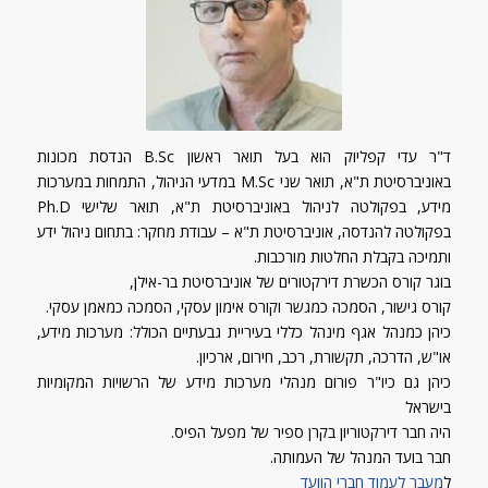
ד"ר עדי קפליוק הוא בעל תואר ראשון B.Sc הנדסת מכונות
באוניברסיטת ת"א, תואר שני M.Sc במדעי הניהול, התמחות במערכות
מידע, בפקולטה לניהול באוניברסיטת ת"א, תואר שלישי Ph.D
בפקולטה להנדסה, אוניברסיטת ת"א – עבודת מחקר: בתחום ניהול ידע
ותמיכה בקבלת החלטות מורכבות.
בוגר קורס הכשרת דירקטורים של אוניברסיטת בר-אילן,
קורס גישור, הסמכה כמגשר וקורס אימון עסקי, הסמכה כמאמן עסקי.
כיהן כמנהל אגף מינהל כללי בעיריית גבעתיים הכולל: מערכות מידע,
או"ש, הדרכה, תקשורת, רכב, חירום, ארכיון.
כיהן גם כיו"ר פורום מנהלי מערכות מידע של הרשויות המקומיות
בישראל
היה חבר דירקטוריון בקרן ספיר של מפעל הפיס.
חבר בועד המנהל של העמותה.
ל
מעבר לעמוד חברי הוועד