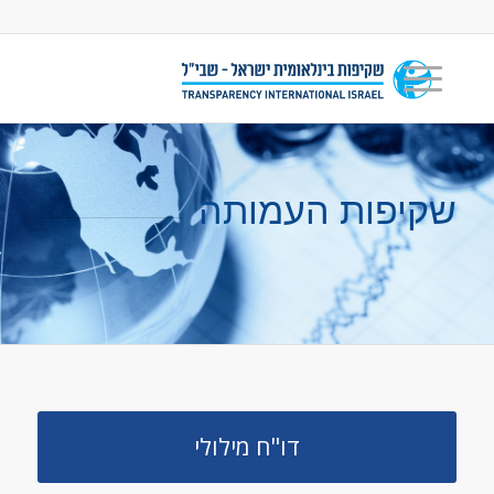
שקיפות העמותה
דו"ח מילולי