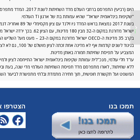
"שקיפות בינלאומית ישראל" שהיא עמותת בת של ארגון TI העולמי.
מצעד הפוליטיקאים
בשנת 2017 נמצאת בראש המדד ניו זילנד עם ציון מקסימלי של 89 ואחריה דנמרק, פינלנד ונורבגיה בהתאמה. את המקומות האחרונים המעידים על רמת שחיתות גבוהה תופסות סוריה, דרום סודן וסומליה עם ציון של 9 בלבד.
החשודים דירדר את ישראל
ישראל מדורגת במקום ה-32 מבין 180 מדינות, עם הציון 62. בכך ירדה ישראל ממיקומה במדד 2016 מן המקום ה-28 מבין 176 מדינות, בשנה שעברה קיבלה ישראל את הציון 64.
במדד השחיתות העולמי
(Themarker, פברואר
בקרב 35 מדינות ה-OECD ישראל מדורגת במקום ה-23 – מעט מעל השליש התחתון. באופן יחסי אין שינוי בדירוג זה מהדירוג של ישראל בשנת 2016, כאשר דורגה במקום ה-22 מבין 34 מדינות.
201...
המצביע על תפיסת שחיתות חמורה באותן מדינות.
ללא שחיתות', לאורו מתפרסם מדד תפיסת השחיתות העולמי מדי שנה, בעת ובעו
המשפט ועל תקשורת חופשית, תוך חתירה מתמדת ובלתי מתפשרת לביעור השחית
תמכו בנו
הצטרפו אל