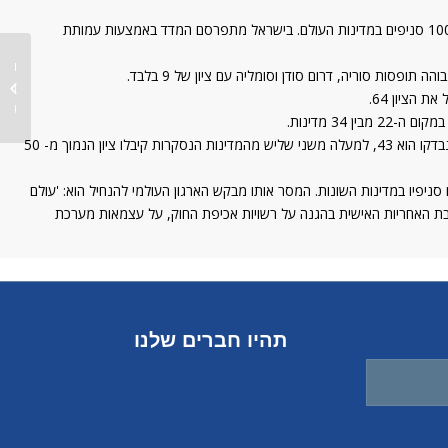
היום (רביעי) התפרסם ברחבי העולם מדד השחיתות לשנת 2017. המדד מתפרסם מטעם הארגון הבינלאומי Transparency International –TI הכולל למעלה מ-100 סניפים במדינות העולם. בישראל מתפרסם המדד באמצעות עמותת
ראיון ע
תוכנית
ב (מאי 2018)...
בניגוד לשנים קודמות אף לא מדינה אחת זכתה לציון מושלם של 100, גם לא לציון גבוה מ-90; יותר מ- 10 מדינות מפותחות ירדו בציוניהן. הציון הממוצע למדינות שנבדקו הוא 43, למעלה משני שליש מהמדינות הנסקרות קיבלו ציון הנמוך מ- 50
ישראל, "ארגון TI העולמי נמצא בקשר מתמיד ובהידברות שוטפת עם סניפיו במדינות השונות. המסר אותו מבקש הארגון העולמי להנחיל הוא: 'עולם
בת האחריות האישית בהגנה על רשויות אכיפת החוק, על עצמאות מערכת
תהיו חברים שלנו