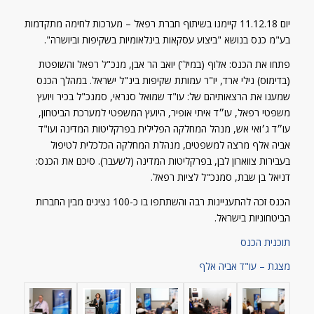
יום 11.12.18 קיימנו בשיתוף חברת רפאל – מערכות לחימה מתקדמות
בע"מ כנס בנושא "ביצוע עסקאות בינלאומיות בשקיפות וביושרה".
פתחו את הכנס: אלוף (במיל') יואב הר אבן, מנכ"ל רפאל והשופטת
(בדימוס) נילי ארד, יו"ר עמותת שקיפות בינ"ל ישראל. במהלך הכנס
שמענו את הרצאותיהם של: עו"ד שמואל סנראי, סמנכ"ל בכיר ויועץ
משפטי רפאל
, עו״ד איתי אופיר, היועץ המשפטי למערכת הביטחון,
עו״ד ג׳ואי אש, מנהל המחלקה הפלילית בפרקליטות המדינה ועו"ד
אביה אלף מרצה למשפטים, מנהלת המחלקה הכלכלית לטיפול
בעבירות צווארון לבן, בפרקליטות המדינה (לשעבר). סיכם את הכנס:
דניאל בן שבת, סמנכ"ל לציות רפאל.
הכנס זכה להתעניינות רבה והשתתפו בו כ-100 נציגים מבין החברות
הביטחוניות בישראל.
תוכנית הכנס
מצגת – עו"ד אביה אלף